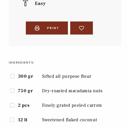
Easy
PRINT
INGREDIENTS:
300 gr
Sifted all purpose flour
750 gr
Dry-roasted macadamia nuts
2 pcs
Finely grated peeled carrots
12 lt
Sweetened flaked coconut