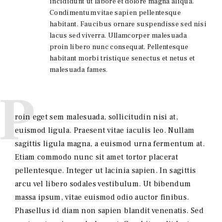
incididunt ut labore et dolore magna aliqua.
Condimentum vitae sapien pellentesque
habitant. Faucibus ornare suspendisse sed nisi
lacus sed viverra. Ullamcorper malesuada
proin libero nunc consequat. Pellentesque
habitant morbi tristique senectus et netus et
malesuada fames.
P
roin eget sem malesuada, sollicitudin nisi at,
euismod ligula. Praesent vitae iaculis leo. Nullam
sagittis ligula magna, a euismod urna fermentum at.
Etiam commodo nunc sit amet tortor placerat
pellentesque. Integer ut lacinia sapien. In sagittis
arcu vel libero sodales vestibulum. Ut bibendum
massa ipsum, vitae euismod odio auctor finibus.
Phasellus id diam non sapien blandit venenatis. Sed